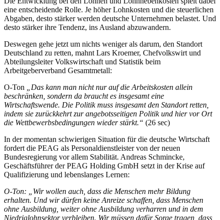
Die Entwicklung bei den Löhnen und Lohnnebenkosten spielt dabei
eine entscheidende Rolle. Je höher Lohnkosten und die steuerlichen
Abgaben, desto stärker werden deutsche Unternehmen belastet. Und
desto stärker ihre Tendenz, ins Ausland abzuwandern.
Deswegen gehe jetzt um nichts weniger als darum, den Standort
Deutschland zu retten, mahnt Lars Kroemer, Chefvolkswirt und
Abteilungsleiter Volkswirtschaft und Statistik beim
Arbeitgeberverband Gesamtmetall:
O-Ton
„Das kann man nicht nur auf die Arbeitskosten allein
beschränken, sondern da braucht es insgesamt eine
Wirtschaftswende. Die Politik muss insgesamt den Standort retten,
indem sie zurückkehrt zur angebotsseitigen Politik und hier vor Ort
die Wettbewerbsbedingungen wieder stärkt.“
(26 sec)
In der momentan schwierigen Situation für die deutsche Wirtschaft
fordert die PEAG als Personaldienstleister von der neuen
Bundesregierung vor allem Stabilität. Andreas Schmincke,
Geschäftsführer der PEAG Holding GmbH setzt in der Krise auf
Qualifizierung und lebenslanges Lernen:
O-Ton: „Wir wollen auch, dass die Menschen mehr Bildung
erhalten. Und wir dürfen keine Anreize schaffen, dass Menschen
ohne Ausbildung, weiter ohne Ausbildung verharren und in dem
Niedriglohnsektor verbleiben. Wir müssen dafür Sorge tragen, dass